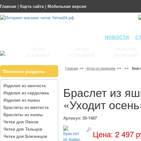
Главная
|
Карта сайта
|
Мобильная версия
НОВОСТИ
С
ЧЕТКИ
ЧЕТКИ
ЧЕТКИ ПО
ИЗ КАМНЕЙ
ПО ЗОДИАКУ
РЕЛИГИЯМ
»»
»»
»»
Главная
Четки по религиям
Брасл
Посетите разделы
Изделия из аметиста
Браслет из яш
Изделия из сердолика
«Уходит осень
Изделия из яшмы
Браслеты из аметиста
Браслеты из яшмы
Артикул: 35-1487
Четки для Овнов
Четки для Тельцов
Цена: 2 497 р
Четки для Близнецов