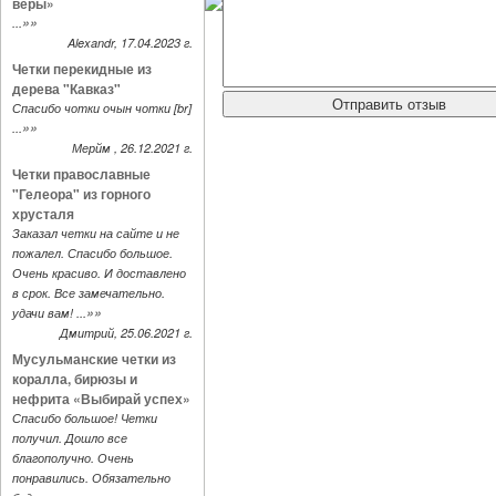
веры»
»»
...
Alexandr, 17.04.2023 г.
Четки перекидные из
дерева "Кавказ"
Спасибо чотки очын чотки [br]
»»
...
Мерйм , 26.12.2021 г.
Четки православные
"Гелеора" из горного
хрусталя
Заказал четки на сайте и не
пожалел. Спасибо большое.
Очень красиво. И доставлено
в срок. Все замечательно.
»»
удачи вам! ...
Дмитрий, 25.06.2021 г.
Мусульманские четки из
коралла, бирюзы и
нефрита «Выбирай успех»
Спасибо большое! Четки
получил. Дошло все
благополучно. Очень
понравились. Обязательно