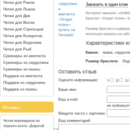
Четки для Раков
Заказать в один клик
Четки для Львов
Интернет-магазин «chetki
Четки для Дев
Браслет «Уходит осень» п
Четки для Весов
Размер браслета подбирае
Четки для Стрельцов
используя корзину на сай
Четки для Козерогов
Характеристики и
Четки для Водолеев
Четки для Рыб
Камни:
яшма, сердоли
Сувениры из аметиста
Размер браслета:
Инд
Сувениры из сердолика
Сувениры из яшмы
Оставить отзыв
Подарки из аметиста
Оцените информацию:
1-
2-
3-
Подарки из сердолика
Подарки из яшмы
Ваше имя:
Ваш e-mail:
не публикует
Отзывы
Введите число с картинки:
Ваш комментарий:
Четки перекидные из
черного агата «Дорогой