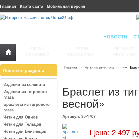
Главная
|
Карта сайта
|
Мобильная версия
НОВОСТИ
С
ЧЕТКИ
ЧЕТКИ
ЧЕТКИ ПО
ИЗ КАМНЕЙ
ПО ЗОДИАКУ
РЕЛИГИЯМ
»»
»»
»»
Главная
Четки по религиям
Брасл
Посетите разделы
Изделия из селенита
Браслет из ти
Изделия из тигрового
глаза
весной»
Браслеты из тигрового
глаза
Артикул: 35-1707
Четки для Овнов
Четки для Тельцов
Цена: 2 497 р
Четки для Близнецов
Четки для Раков