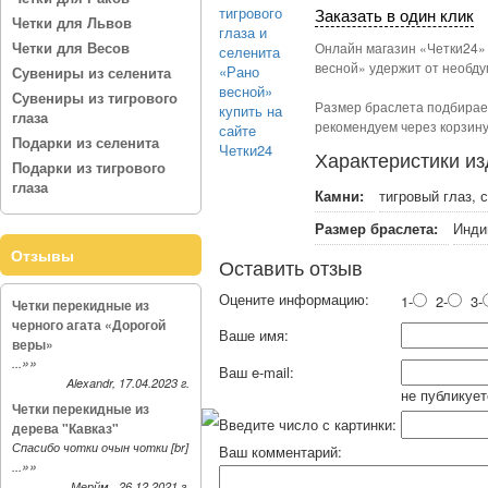
Заказать в один клик
Четки для Львов
Четки для Весов
Онлайн магазин «Четки24» 
весной» удержит от необду
Сувениры из селенита
Сувениры из тигрового
Размер браслета подбирает
глаза
рекомендуем через корзину
Подарки из селенита
Характеристики и
Подарки из тигрового
глаза
Камни:
тигровый глаз, 
Размер браслета:
Инди
Отзывы
Оставить отзыв
Оцените информацию:
1-
2-
3-
Четки перекидные из
черного агата «Дорогой
Ваше имя:
веры»
»»
...
Ваш e-mail:
Alexandr, 17.04.2023 г.
не публикует
Четки перекидные из
Введите число с картинки:
дерева "Кавказ"
Спасибо чотки очын чотки [br]
Ваш комментарий:
»»
...
Мерйм , 26.12.2021 г.