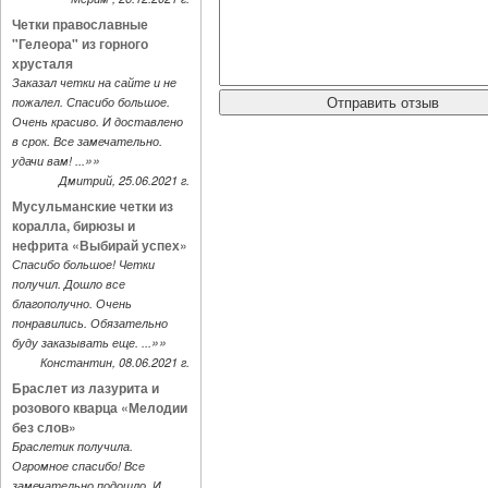
Четки православные
"Гелеора" из горного
хрусталя
Заказал четки на сайте и не
пожалел. Спасибо большое.
Очень красиво. И доставлено
в срок. Все замечательно.
»»
удачи вам! ...
Дмитрий, 25.06.2021 г.
Мусульманские четки из
коралла, бирюзы и
нефрита «Выбирай успех»
Спасибо большое! Четки
получил. Дошло все
благополучно. Очень
понравились. Обязательно
»»
буду заказывать еще. ...
Константин, 08.06.2021 г.
Браслет из лазурита и
розового кварца «Мелодии
без слов»
Браслетик получила.
Огромное спасибо! Все
замечательно подошло. И