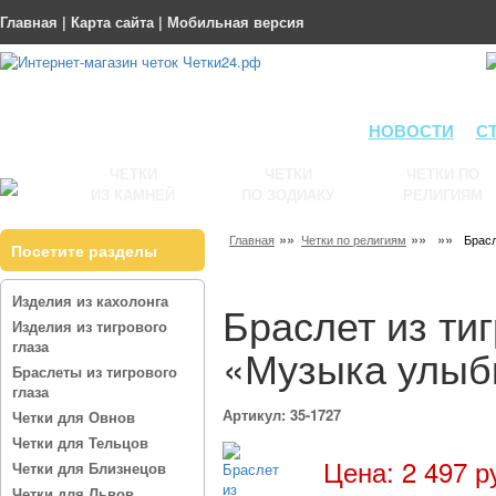
Главная
|
Карта сайта
|
Мобильная версия
НОВОСТИ
С
ЧЕТКИ
ЧЕТКИ
ЧЕТКИ ПО
ИЗ КАМНЕЙ
ПО ЗОДИАКУ
РЕЛИГИЯМ
»»
»»
»»
Главная
Четки по религиям
Брасл
Посетите разделы
Изделия из кахолонга
Браслет из тиг
Изделия из тигрового
глаза
«Музыка улыб
Браслеты из тигрового
глаза
Артикул: 35-1727
Четки для Овнов
Четки для Тельцов
Цена: 2 497 р
Четки для Близнецов
Четки для Львов