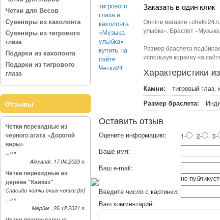
Заказать в один клик
Четки для Весов
Сувениры из кахолонга
On-line магазин «chetki24
улыбка». Браслет «Музыка
Сувениры из тигрового
глаза
Размер браслета подбирае
Подарки из кахолонга
используя корзину на сайт
Подарки из тигрового
Характеристики и
глаза
Камни:
тигровый глаз, 
Размер браслета:
Инди
Отзывы
Оставить отзыв
Четки перекидные из
Оцените информацию:
черного агата «Дорогой
1-
2-
3-
веры»
Ваше имя:
»»
...
Alexandr, 17.04.2023 г.
Ваш e-mail:
Четки перекидные из
не публикует
дерева "Кавказ"
Спасибо чотки очын чотки [br]
Введите число с картинки:
»»
...
Ваш комментарий:
Мерйм , 26.12.2021 г.
Четки православные