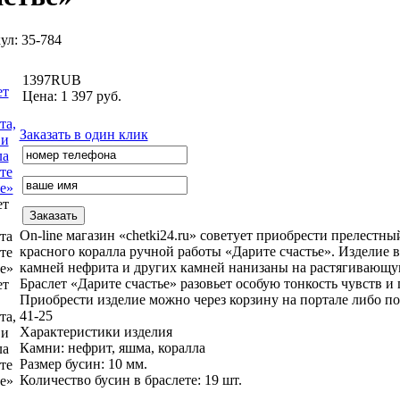
ул: 35-784
1397
RUB
Цена: 1 397 руб.
Заказать в один клик
ет
On-line магазин «chetki24.ru» советует приобрести прелестн
та
красного коралла ручной работы «Дарите счастье». Изделие 
те
камней нефрита и других камней нанизаны на растягивающую
е»
Браслет «Дарите счастье» разовьет особую тонкость чувств 
ет
Приобрести изделие можно через корзину на портале либо по
41-25
та,
Характеристики изделия
 и
Камни:
нефрит, яшма, коралла
ла
Размер бусин:
10 мм.
те
Количество бусин в браслете:
19 шт.
е»