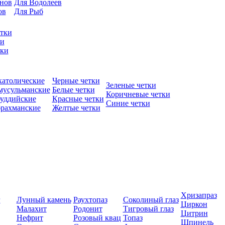
нов
Для Водолеев
ов
Для Рыб
етки
ки
тки
католические
Черные четки
Зеленые четки
 мусульманские
Белые четки
Коричневые четки
буддийские
Красные четки
Синие четки
брахманские
Желтые четки
Хризапраз
г
Лунный камень
Раухтопаз
Соколиный глаз
Циркон
Малахит
Родонит
Тигровый глаз
Цитрин
Нефрит
Розовый квац
Топаз
Шпинель