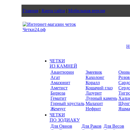
Главная
|
Карта сайта
|
Мобильная версия
Н
ЧЕТКИ
ИЗ КАМНЕЙ
Авантюрин
Змеевик
Оник
Агат
Кахолонг
Розов
Амазонит
Коралл
Сард
Аметист
Кошачий глаз
Серд
Бирюза
Лазурит
Тигро
Гематит
Лунный камень
Халц
Горный хрусталь
Малахит
Шунг
Жемчуг
Нефрит
Яшма
ЧЕТКИ
ПО ЗОДИАКУ
Для Овнов
Для Раков
Для Весов