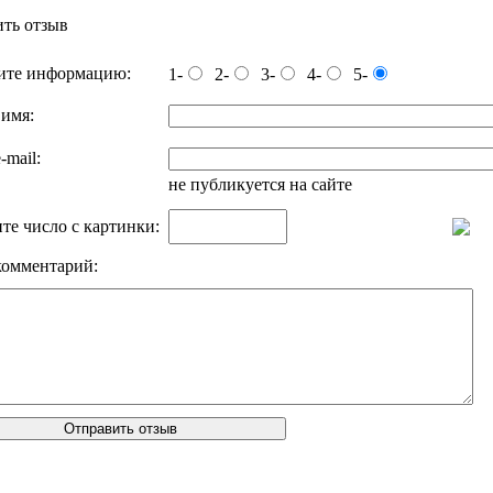
ть отзыв
ите информацию:
1-
2-
3-
4-
5-
 имя:
-mail:
не публикуется на сайте
те число с картинки:
омментарий: