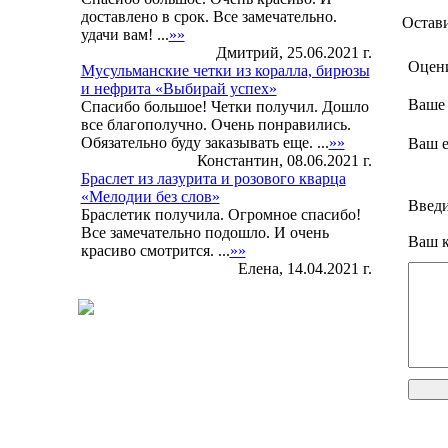
доставлено в срок. Все замечательно.
Остави
удачи вам! ...
»»
Дмитрий, 25.06.2021 г.
Оцен
Мусульманские четки из коралла, бирюзы
и нефрита «Выбирай успех»
Ваше
Спасибо большое! Четки получил. Дошло
все благополучно. Очень понравились.
Обязательно буду заказывать еще. ...
»»
Ваш e
Константин, 08.06.2021 г.
Браслет из лазурита и розового кварца
«Мелодии без слов»
Введи
Браслетик получила. Огромное спасибо!
Все замечательно подошло. И очень
Ваш к
красиво смотрится. ...
»»
Елена, 14.04.2021 г.