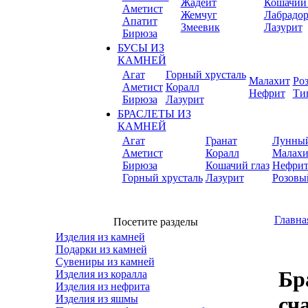
Жадеит
Кошачий 
Аметист
Жемчуг
Лабрадо
Апатит
Змеевик
Лазурит
Бирюза
БУСЫ ИЗ
КАМНЕЙ
Агат
Горный хрусталь
Малахит
Ро
Аметист
Коралл
Нефрит
Ти
Бирюза
Лазурит
БРАСЛЕТЫ ИЗ
КАМНЕЙ
Агат
Гранат
Лунный
Аметист
Коралл
Малахи
Бирюза
Кошачий глаз
Нефри
Горный хрусталь
Лазурит
Розовы
Главна
Посетите разделы
Изделия из камней
Подарки из камней
Сувениры из камней
Бр
Изделия из коралла
Изделия из нефрита
сч
Изделия из яшмы