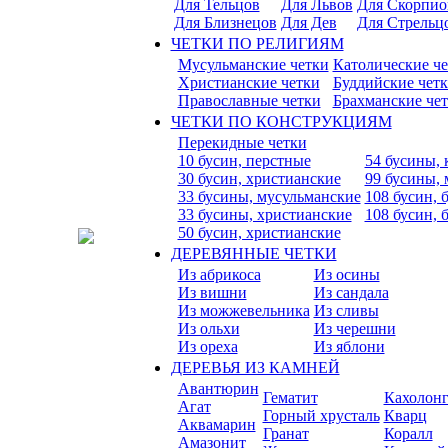
Для Тельцов
Для Львов
Для Скорпио
Для Близнецов
Для Дев
Для Стрельц
ЧЕТКИ ПО РЕЛИГИЯМ
Мусульманские четки
Католические ч
Христианские четки
Буддийские чет
Православные четки
Брахманские че
ЧЕТКИ ПО КОНСТРУКЦИЯМ
Перекидные четки
10 бусин, перстные
54 бусины, 
30 бусин, христианские
99 бусины,
33 бусины, мусульманские
108 бусин, 
33 бусины, христианские
108 бусин, 
50 бусин, христианские
ДЕРЕВЯННЫЕ ЧЕТКИ
Из абрикоса
Из осины
Из вишни
Из сандала
Из можжевельника
Из сливы
Из ольхи
Из черешни
Из ореха
Из яблони
ДЕРЕВЬЯ ИЗ КАМНЕЙ
Авантюрин
Гематит
Кахолон
Агат
Горный хрусталь
Кварц
Аквамарин
Гранат
Коралл
Амазонит