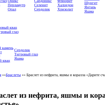
глаз
Оникс
Сардоникс
Флюорит
Шунгит
р
Перламутр
Селенит
Халцедон
Янтарь
Опал
Сердолик
Хризолит
Яшма
зовый квац
гровый глаз
 камень
Сердолик
т
Тигровый глаз
т
Яшма
й квац
я
»»
Браслеты
»»
Браслет из нефрита, яшмы и коралла «Дарите сч
аслет из нефрита, яшмы и кор
астье»