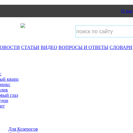
О нас
ОВОСТИ
СТАТЬИ
ВИДЕО
ВОПРОСЫ И ОТВЕТЫ
СЛОВАРИ
с
ый кварц
оникс
олик
вый глаз
едон
ит
Для Козерогов