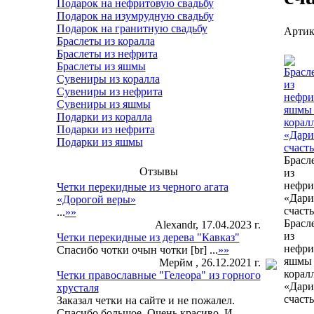
Подарок на нефритовую свадьбу
Подарок на изумрудную свадьбу
Подарок на гранитную свадьбу
Артик
Браслеты из коралла
Браслеты из нефрита
Браслеты из яшмы
Сувениры из коралла
Сувениры из нефрита
Сувениры из яшмы
Подарки из коралла
Подарки из нефрита
Подарки из яшмы
Брасл
Отзывы
из
нефри
Четки перекидные из черного агата
«Дари
«Дорогой веры»
счасть
...
»»
Брасл
Alexandr, 17.04.2023 г.
из
Четки перекидные из дерева "Кавказ"
нефри
Спасибо чотки очын чотки [br] ...
»»
яшмы
Мерйм , 26.12.2021 г.
корал
Четки православные "Гелеора" из горного
«Дари
хрусталя
счасть
Заказал четки на сайте и не пожалел.
Спасибо большое. Очень красиво. И