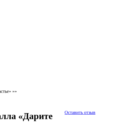
астье»
»»
Оставить отзыв
алла «Дарите