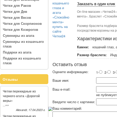
Заказать в один клик
Четки для Раков
Четки для Дев
On-line магазин «Четки24
мечта». Браслет «Спокойн
Четки для Весов
Четки для Скорпионов
Размер браслета подбирае
Четки для Козерогов
посредством корзины на р
Сувениры из агата
Характеристики и
Сувениры из кошачьего
глаза
Камни:
кошачий глаз, 
Подарки из агата
Размер браслета:
Инд
Подарки из кошачьего
глаза
Оставить отзыв
Оцените информацию:
1-
2-
3-
Отзывы
Ваше имя:
Ваш e-mail:
Четки перекидные из
не публикует
черного агата «Дорогой
веры»
Введите число с картинки:
»»
...
Ваш комментарий:
Alexandr, 17.04.2023 г.
Четки перекидные из