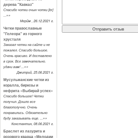
дерева "Кавказ"
Спасибо чотки очын чотки [br]
»»
...
Мерйм , 26.12.2021 г.
Четки православные
"Гелеора" из горного
хрусталя
Заказал четки на сайте и не
пожалел. Спасибо большое.
Очень красиво. И доставлено
в срок. Все замечательно.
»»
удачи вам! ...
Дмитрий, 25.06.2021 г.
Мусульманские четки из
коралла, бирюзы и
нефрита «Выбирай успех»
Спасибо большое! Четки
получил. Дошло все
благополучно. Очень
понравились. Обязательно
»»
буду заказывать еще. ...
Константин, 08.06.2021 г.
Браслет из лазурита и
розового кварца «Мелодии