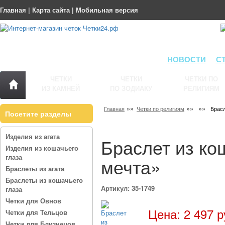
Главная
|
Карта сайта
|
Мобильная версия
НОВОСТИ
С
ЧЕТКИ
ЧЕТКИ
ЧЕТКИ ПО
ИЗ КАМНЕЙ
ПО ЗОДИАКУ
РЕЛИГИЯМ
»»
»»
»»
Главная
Четки по религиям
Брасл
Посетите разделы
Изделия из агата
Браслет из ко
Изделия из кошачьего
глаза
мечта»
Браслеты из агата
Браслеты из кошачьего
Артикул: 35-1749
глаза
Четки для Овнов
Цена: 2 497 р
Четки для Тельцов
Четки для Близнецов