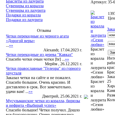
Браслеты из лазурита
Артикул: 35-
Сувениры из коралла
Сувениры из лазурита
139
Подарки из коралла
Цена
Подарки из лазурита
Зака
Отзывы
Четки перекидные из черного агата
«Дорогой веры»
...
»»
Браслет
Alexandr, 17.04.2023 г.
из
Четки перекидные из дерева "Кавказ"
Инте
коралла
Спасибо чотки очын чотки [br] ...
»»
рабо
и
Мерйм , 26.12.2021 г.
крас
лазурита
Четки православные "Гелеора" из горного
Брас
«Сезон
хрусталя
Зака
любви»
Заказал четки на сайте и не пожалел.
25
Браслет
Спасибо большое. Очень красиво. И
Хар
из
доставлено в срок. Все замечательно.
Кам
коралла
удачи вам! ...
»»
Разм
и
Дмитрий, 25.06.2021 г.
Коли
лазурита
Мусульманские четки из коралла, бирюзы
«Сезон
и нефрита «Выбирай успех»
любви»
Спасибо большое! Четки получил. Дошло
все благополучно. Очень понравились.