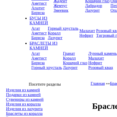
Жадеит
Кошачий глаз
Он
Аметист
Жемчуг
Лабрадор
Пер
Апатит
Змеевик
Лазурит
Оп
Бирюза
БУСЫ ИЗ
КАМНЕЙ
Агат
Горный хрусталь
Малахит
Розовый кв
Аметист
Коралл
Нефрит
Тигровый г
Бирюза
Лазурит
БРАСЛЕТЫ ИЗ
КАМНЕЙ
Агат
Гранат
Лунный камень
Аметист
Коралл
Малахит
Бирюза
Кошачий глаз
Нефрит
Горный хрусталь
Лазурит
Розовый квац
Главная
»»
Бра
Посетите разделы
Изделия из камней
Подарки из камней
Сувениры из камней
Брасле
Изделия из коралла
Изделия из лазурита
Браслеты из коралла