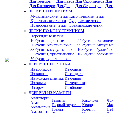
Для Тельцов
Для Львов
Для Скорпионов
Для
Для Близнецов
Для Дев
Для Стрельцов
Для
ЧЕТКИ ПО РЕЛИГИЯМ
Мусульманские четки
Католические четки
Христианские четки
Буддийские четки
Православные четки
Брахманские четки
ЧЕТКИ ПО КОНСТРУКЦИЯМ
Перекидные четки
10 бусин, перстные
54 бусины, католич
30 бусин, христианские
99 бусины, мусульм
33 бусины, мусульманские
108 бусин, буддийск
33 бусины, христианские
108 бусин, брахман
50 бусин, христианские
ДЕРЕВЯННЫЕ ЧЕТКИ
Из абрикоса
Из осины
Из вишни
Из сандала
Из можжевельника
Из сливы
Из ольхи
Из черешни
Из ореха
Из яблони
ДЕРЕВЬЯ ИЗ КАМНЕЙ
Авантюрин
Гематит
Кахолонг
Лу
Агат
Горный хрусталь
Кварц
Ма
Аквамарин
Гранат
Коралл
Не
Амазонит