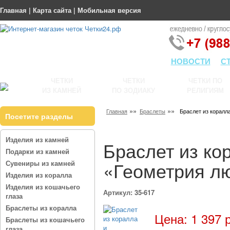
Главная
|
Карта сайта
|
Мобильная версия
НОВОСТИ
С
ЧЕТКИ
ЧЕТКИ
ЧЕТКИ ПО
ИЗ КАМНЕЙ
ПО ЗОДИАКУ
РЕЛИГИЯМ
»»
»»
Главная
Браслеты
Браслет из коралл
Посетите разделы
Изделия из камней
Браслет из ко
Подарки из камней
«Геометрия л
Сувениры из камней
Изделия из коралла
Изделия из кошачьего
Артикул: 35-617
глаза
Браслеты из коралла
Цена: 1 397 
Браслеты из кошачьего
глаза