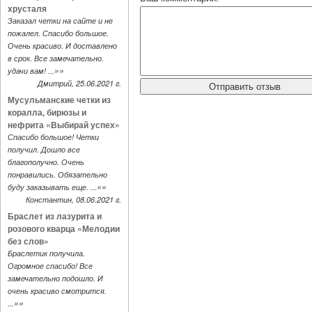
хрусталя
Заказал четки на сайте и не
пожалел. Спасибо большое.
Очень красиво. И доставлено
в срок. Все замечательно.
»»
удачи вам! ...
Дмитрий, 25.06.2021 г.
Мусульманские четки из
коралла, бирюзы и
нефрита «Выбирай успех»
Спасибо большое! Четки
получил. Дошло все
благополучно. Очень
понравились. Обязательно
»»
буду заказывать еще. ...
Константин, 08.06.2021 г.
Браслет из лазурита и
розового кварца «Мелодии
без слов»
Браслетик получила.
Огромное спасибо! Все
замечательно подошло. И
очень красиво смотрится.
»»
...