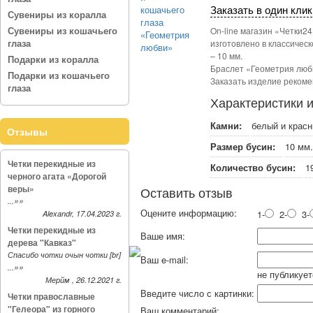
Заказать в один клик
Сувениры из коралла
Сувениры из кошачьего
On-line магазин «Четки2
глаза
изготовлено в классическ
– 10 мм.
Подарки из коралла
Браслет «Геометрия люб
Подарки из кошачьего
Заказать изделие рекоме
глаза
Характеристики 
Камни:
белый и красн
Отзывы
Размер бусин:
10 мм.
Четки перекидные из
Количество бусин:
1
черного агата «Дорогой
веры»
Оставить отзыв
»»
...
Оцените информацию:
1-
2-
3-
Alexandr, 17.04.2023 г.
Четки перекидные из
Ваше имя:
дерева "Кавказ"
Спасибо чотки очын чотки [br]
Ваш e-mail:
»»
...
не публикует
Мерйм , 26.12.2021 г.
Введите число с картинки:
Четки православные
"Гелеора" из горного
Ваш комментарий: