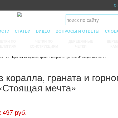
О 
ОСТИ
СТАТЬИ
ВИДЕО
ВОПРОСЫ И ОТВЕТЫ
СЛОВ
ЧЕТКИ ПО
ЧЕТКИ ПО
ДЕРЕВЯННЫЕ
ДЕРЕВ
ЕЛИГИЯМ
КОНСТРУКЦИЯМ
ЧЕТКИ
КАМ
»»
»»
»»
Браслет из коралла, граната и горного хрусталя «Стоящая мечта»
з коралла, граната и горно
 «Стоящая мечта»
 497 руб.