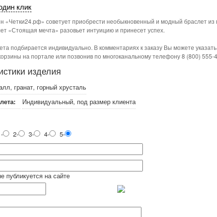
один клик
ин «Четки24.рф» советует приобрести необыкновенный и модный браслет из 
лет «Стоящая мечта» разовьет интуицию и принесет успех.
ета подбирается индивидуально. В комментариях к заказу Вы можете указат
орзины на портале или позвонив по многоканальному телефону 8 (800) 555-
истики изделия
алл, гранат, горный хрусталь
лета:
Индивидуальный, под размер клиента
-
2-
3-
4-
5-
не публикуется на сайте