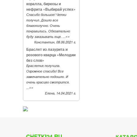
коралла, бирюзы и
нефрита «Выбирай успех»
Спасибо большое! Четки
получил. Дошло все
благополучно. Очень
понравились. Обязательно
»»
буду заказывать еще. ...
Константин, 08.06.2021 г.
Браслет из лазурита и
розового кварца «Мелодии
без слов»
Браслетик получила.
Огромное спасибо! Все
замечательно подошло. И
очень красиво смотрится.
»»
...
Елена, 14.04.2021 г.
CHETKI24.RU
КАТАЛО