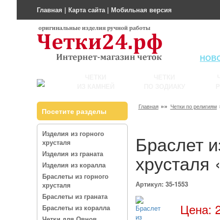
Главная
|
Карта сайта
|
Мобильная версия
НОВ
ЧЕТКИ
ЧЕТКИ
ИЗ КАМНЕЙ
ПО ЗОДИАКУ
Р
»»
Главная
Четки по религиям
Посетите разделы
Изделия из горного
Браслет и
хрусталя
Изделия из граната
хрусталя
Изделия из коралла
Браслеты из горного
Артикул: 35-1553
хрусталя
Браслеты из граната
Цена: 2
Браслеты из коралла
Четки для Овнов