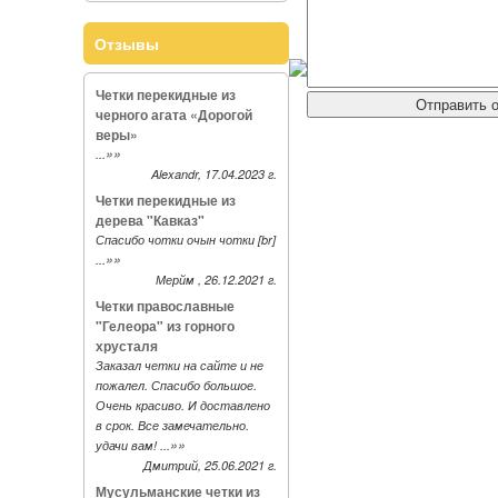
Отзывы
Четки перекидные из
черного агата «Дорогой
веры»
»»
...
Alexandr, 17.04.2023 г.
Четки перекидные из
дерева "Кавказ"
Спасибо чотки очын чотки [br]
»»
...
Мерйм , 26.12.2021 г.
Четки православные
"Гелеора" из горного
хрусталя
Заказал четки на сайте и не
пожалел. Спасибо большое.
Очень красиво. И доставлено
в срок. Все замечательно.
»»
удачи вам! ...
Дмитрий, 25.06.2021 г.
Мусульманские четки из