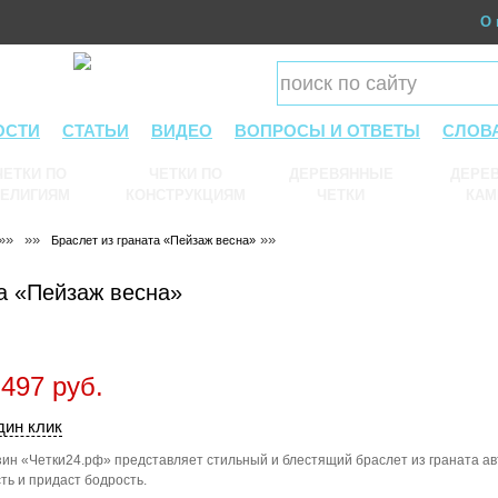
О 
ОСТИ
СТАТЬИ
ВИДЕО
ВОПРОСЫ И ОТВЕТЫ
СЛОВ
ЧЕТКИ ПО
ЧЕТКИ ПО
ДЕРЕВЯННЫЕ
ДЕРЕВ
ЕЛИГИЯМ
КОНСТРУКЦИЯМ
ЧЕТКИ
КАМ
»»
»»
»»
Браслет из граната «Пейзаж весна»
та «Пейзаж весна»
 497 руб.
дин клик
ин «Четки24.рф» представляет стильный и блестящий браслет из граната а
ть и придаст бодрость.