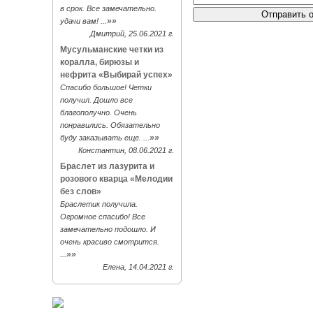
в срок. Все замечательно.
»»
удачи вам! ...
Дмитрий, 25.06.2021 г.
Мусульманские четки из
коралла, бирюзы и
нефрита «Выбирай успех»
Спасибо большое! Четки
получил. Дошло все
благополучно. Очень
понравились. Обязательно
»»
буду заказывать еще. ...
Константин, 08.06.2021 г.
Браслет из лазурита и
розового кварца «Мелодии
без слов»
Браслетик получила.
Огромное спасибо! Все
замечательно подошло. И
очень красиво смотрится.
»»
...
Елена, 14.04.2021 г.