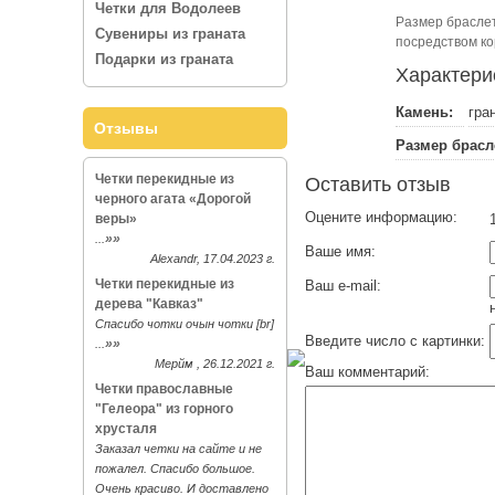
Четки для Водолеев
Размер браслет
Сувениры из граната
посредством ко
Подарки из граната
Характери
Камень:
гра
Отзывы
Размер брасл
Четки перекидные из
Оставить отзыв
черного агата «Дорогой
Оцените информацию:
веры»
1
»»
...
Ваше имя:
Alexandr, 17.04.2023 г.
Четки перекидные из
Ваш e-mail:
дерева "Кавказ"
Спасибо чотки очын чотки [br]
Введите число с картинки:
»»
...
Мерйм , 26.12.2021 г.
Ваш комментарий:
Четки православные
"Гелеора" из горного
хрусталя
Заказал четки на сайте и не
пожалел. Спасибо большое.
Очень красиво. И доставлено