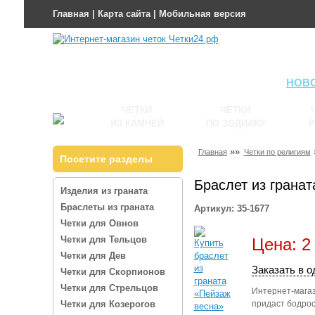
Главная
|
Карта сайта
|
Мобильная версия
НОВ
ЧЕТКИ
ЧЕТКИ
ИЗ КАМНЕЙ
ПО ЗОДИАКУ
Р
»»
Главная
Четки по религиям
Посетите разделы
Браслет из грана
Изделия из граната
Браслеты из граната
Артикул: 35-1677
Четки для Овнов
Четки для Тельцов
Цена: 2
Четки для Дев
Заказать в о
Четки для Скорпионов
Четки для Стрельцов
Интернет-магаз
Четки для Козерогов
придаст бодрос