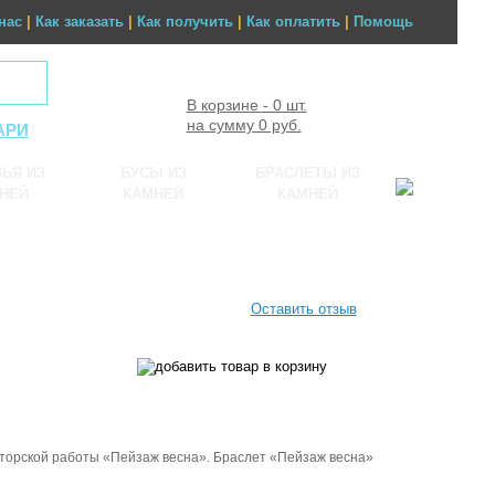
нас
|
Как заказать
|
Как получить
|
Как оплатить
|
Помощь
В корзине - 0 шт.
на сумму 0 руб.
АРИ
ЬЯ ИЗ
БУСЫ ИЗ
БРАСЛЕТЫ ИЗ
НЕЙ
КАМНЕЙ
КАМНЕЙ
Оставить отзыв
вторской работы «Пейзаж весна». Браслет «Пейзаж весна»