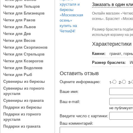
Заказать в один кл
Четки для Тельцов
Четки для Близнецов
Онлайн магазин «Четки
осень». Браслет «Моско
Четки для Раков
Четки для Львов
Размер браслета подби
Четки для Дев
используя корзину на р
Четки для Весов
Характеристики
Четки для Скорпионов
Камни:
гранат, горн
Четки для Стрельцов
Четки для Козерогов
Размер браслета:
И
Четки для Водолеев
Оставить отзыв
Четки для Рыб
Сувениры из бирюзы
Оцените информацию:
1-
2-
3-
Сувениры из горного
Ваше имя:
хрусталя
Сувениры из граната
Ваш e-mail:
Подарки из бирюзы
не публикует
Подарки из горного
Введите число с картинки:
хрусталя
Ваш комментарий:
Подарки из граната