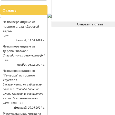
Отзывы
Четки перекидные из
черного агата «Дорогой
веры»
»»
...
Alexandr, 17.04.2023 г.
Четки перекидные из
дерева "Кавказ"
Спасибо чотки очын чотки [br]
»»
...
Мерйм , 26.12.2021 г.
Четки православные
"Гелеора" из горного
хрусталя
Заказал четки на сайте и не
пожалел. Спасибо большое.
Очень красиво. И доставлено
в срок. Все замечательно.
»»
удачи вам! ...
Дмитрий, 25.06.2021 г.
Мусульманские четки из