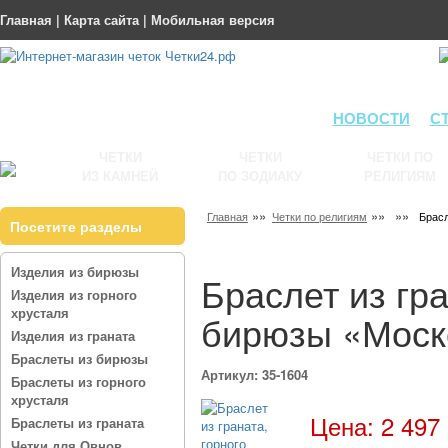
Главная
|
Карта сайта
|
Мобильная версия
НОВОСТИ
С
ЧЕТКИ
ЧЕТКИ
ЧЕТКИ ПО
ИЗ КАМНЕЙ
ПО ЗОДИАКУ
РЕЛИГИЯМ
»»
»»
»»
Главная
Четки по религиям
Брасл
Посетите разделы
Изделия из бирюзы
Браслет из гра
Изделия из горного
хрусталя
бирюзы «Моск
Изделия из граната
Браслеты из бирюзы
Артикул: 35-1604
Браслеты из горного
хрусталя
Цена: 2 497 
Браслеты из граната
Четки для Овнов