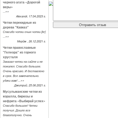
черного агата «Дорогой
веры»
»»
...
Alexandr, 17.04.2023 г.
Четки перекидные из
дерева "Кавказ"
Спасибо чотки очын чотки [br]
»»
...
Мерйм , 26.12.2021 г.
Четки православные
"Гелеора" из горного
хрусталя
Заказал четки на сайте и не
пожалел. Спасибо большое.
Очень красиво. И доставлено
в срок. Все замечательно.
»»
удачи вам! ...
Дмитрий, 25.06.2021 г.
Мусульманские четки из
коралла, бирюзы и
нефрита «Выбирай успех»
Спасибо большое! Четки
получил. Дошло все
благополучно. Очень