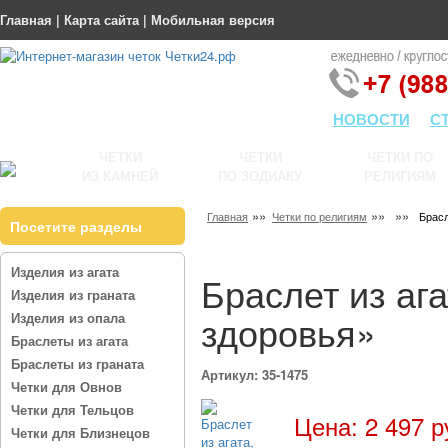
Главная
|
Карта сайта
|
Мобильная версия
НОВОСТИ
С
ЧЕТКИ
ЧЕТКИ
ЧЕТКИ ПО
ИЗ КАМНЕЙ
ПО ЗОДИАКУ
РЕЛИГИЯМ
»»
»»
»»
Главная
Четки по религиям
Брасл
Посетите разделы
Изделия из агата
Браслет из ага
Изделия из граната
здоровья»
Изделия из опала
Браслеты из агата
Браслеты из граната
Артикул: 35-1475
Четки для Овнов
Четки для Тельцов
Цена: 2 497 р
Четки для Близнецов