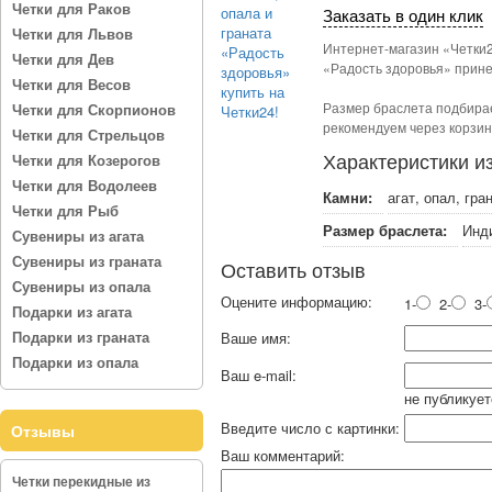
Четки для Раков
Заказать в один клик
Четки для Львов
Интернет-магазин «Четки2
Четки для Дев
«Радость здоровья» принес
Четки для Весов
Размер браслета подбирае
Четки для Скорпионов
рекомендуем через корзин
Четки для Стрельцов
Характеристики и
Четки для Козерогов
Четки для Водолеев
Камни:
агат, опал, гра
Четки для Рыб
Размер браслета:
Инд
Сувениры из агата
Сувениры из граната
Оставить отзыв
Сувениры из опала
Оцените информацию:
1-
2-
3-
Подарки из агата
Подарки из граната
Ваше имя:
Подарки из опала
Ваш e-mail:
не публикует
Введите число с картинки:
Отзывы
Ваш комментарий:
Четки перекидные из