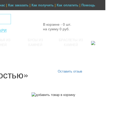
нас
|
Как заказать
|
Как получить
|
Как оплатить
|
Помощь
В корзине - 0 шт.
на сумму 0 руб.
АРИ
ЬЯ ИЗ
БУСЫ ИЗ
БРАСЛЕТЫ ИЗ
НЕЙ
КАМНЕЙ
КАМНЕЙ
остью»
Оставить отзыв