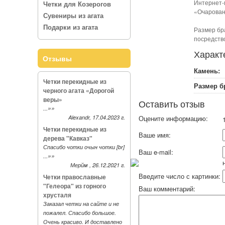
Интернет-
Четки для Козерогов
«Очарован
Сувениры из агата
Подарки из агата
Размер бр
посредство
Характ
Отзывы
Камень:
Четки перекидные из
Размер б
черного агата «Дорогой
веры»
Оставить отзыв
»»
...
Alexandr, 17.04.2023 г.
Оцените информацию:
1
Четки перекидные из
Ваше имя:
дерева "Кавказ"
Спасибо чотки очын чотки [br]
Ваш e-mail:
»»
...
Мерйм , 26.12.2021 г.
Введите число с картинки:
Четки православные
"Гелеора" из горного
Ваш комментарий:
хрусталя
Заказал четки на сайте и не
пожалел. Спасибо большое.
Очень красиво. И доставлено