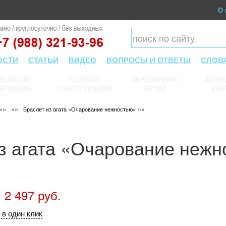
О 
ОСТИ
СТАТЬИ
ВИДЕО
ВОПРОСЫ И ОТВЕТЫ
СЛОВ
ЧЕТКИ ПО
ЧЕТКИ ПО
ДЕРЕВЯННЫЕ
ДЕРЕВ
ЕЛИГИЯМ
КОНСТРУКЦИЯМ
ЧЕТКИ
КАМ
»»
»»
»»
Браслет из агата «Очарование нежностью»
з агата «Очарование нежн
 2 497 руб.
 в один клик