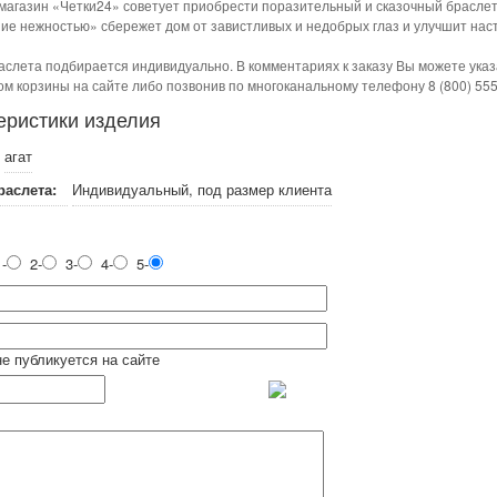
магазин «Четки24» советует приобрести поразительный и сказочный браслет
ие нежностью» сбережет дом от завистливых и недобрых глаз и улучшит нас
аслета подбирается индивидуально. В комментариях к заказу Вы можете ука
м корзины на сайте либо позвонив по многоканальному телефону 8 (800) 555
еристики изделия
агат
раслета:
Индивидуальный, под размер клиента
-
2-
3-
4-
5-
не публикуется на сайте