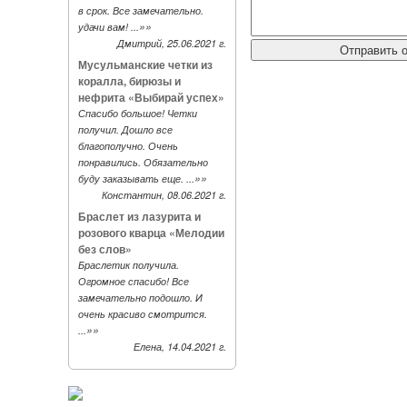
в срок. Все замечательно.
»»
удачи вам! ...
Дмитрий, 25.06.2021 г.
Мусульманские четки из
коралла, бирюзы и
нефрита «Выбирай успех»
Спасибо большое! Четки
получил. Дошло все
благополучно. Очень
понравились. Обязательно
»»
буду заказывать еще. ...
Константин, 08.06.2021 г.
Браслет из лазурита и
розового кварца «Мелодии
без слов»
Браслетик получила.
Огромное спасибо! Все
замечательно подошло. И
очень красиво смотрится.
»»
...
Елена, 14.04.2021 г.