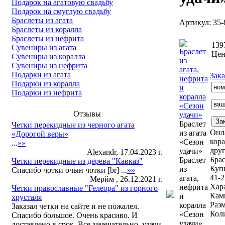
Подарок на агатовую свадьбу
Подарок на смуглую свадьбу
Браслеты из агата
Артикул: 35-
Браслеты из коралла
Браслеты из нефрита
139
Сувениры из агата
Цен
Сувениры из коралла
Сувениры из нефрита
Подарки из агата
Зака
Подарки из коралла
Подарки из нефрита
Отзывы
Браслет
Четки перекидные из черного агата
Онла
из агата
«Дорогой веры»
кора
«Сезон
...
»»
дру
удачи»
Alexandr, 17.04.2023 г.
Брас
Браслет
Четки перекидные из дерева "Кавказ"
Купи
из
Спасибо чотки очын чотки [br] ...
»»
41-2
агата,
Мерйм , 26.12.2021 г.
Хар
нефрита
Четки православные "Гелеора" из горного
Кам
и
хрусталя
Разм
коралла
Заказал четки на сайте и не пожалел.
Коли
«Сезон
Спасибо большое. Очень красиво. И
удачи»
доставлено в срок. Все замечательно. удачи