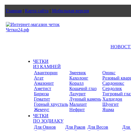
Главная
|
Карта сайта
|
Мобильная версия
НОВОСТ
ЧЕТКИ
ИЗ КАМНЕЙ
Авантюрин
Змеевик
Оникс
Агат
Кахолонг
Розовый квар
Амазонит
Коралл
Сардоникс
Аметист
Кошачий глаз
Сердолик
Бирюза
Лазурит
Тигровый гла
Гематит
Лунный камень
Халцедон
Горный хрусталь
Малахит
Шунгит
Жемчуг
Нефрит
Яшма
ЧЕТКИ
ПО ЗОДИАКУ
Для Овнов
Для Раков
Для Весов
Для