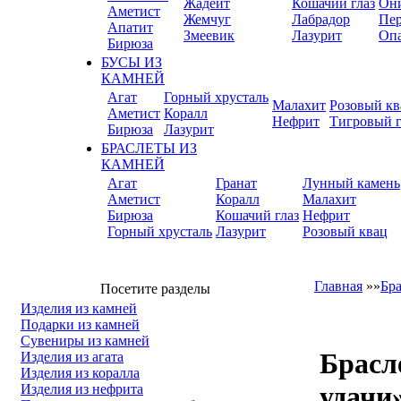
Жадеит
Кошачий глаз
Он
Аметист
Жемчуг
Лабрадор
Пер
Апатит
Змеевик
Лазурит
Оп
Бирюза
БУСЫ ИЗ
КАМНЕЙ
Агат
Горный хрусталь
Малахит
Розовый кв
Аметист
Коралл
Нефрит
Тигровый г
Бирюза
Лазурит
БРАСЛЕТЫ ИЗ
КАМНЕЙ
Агат
Гранат
Лунный камень
Аметист
Коралл
Малахит
Бирюза
Кошачий глаз
Нефрит
Горный хрусталь
Лазурит
Розовый квац
Главная
»»
Бр
Посетите разделы
Изделия из камней
Подарки из камней
Сувениры из камней
Брасл
Изделия из агата
Изделия из коралла
удачи
Изделия из нефрита