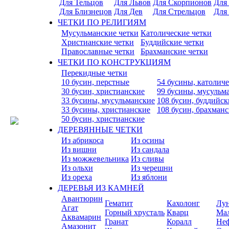
Для Тельцов
Для Львов
Для Скорпионов
Для
Для Близнецов
Для Дев
Для Стрельцов
Для
ЧЕТКИ ПО РЕЛИГИЯМ
Мусульманские четки
Католические четки
Христианские четки
Буддийские четки
Православные четки
Брахманские четки
ЧЕТКИ ПО КОНСТРУКЦИЯМ
Перекидные четки
10 бусин, перстные
54 бусины, католич
30 бусин, христианские
99 бусины, мусульм
33 бусины, мусульманские
108 бусин, буддийск
33 бусины, христианские
108 бусин, брахман
50 бусин, христианские
ДЕРЕВЯННЫЕ ЧЕТКИ
Из абрикоса
Из осины
Из вишни
Из сандала
Из можжевельника
Из сливы
Из ольхи
Из черешни
Из ореха
Из яблони
ДЕРЕВЬЯ ИЗ КАМНЕЙ
Авантюрин
Гематит
Кахолонг
Лу
Агат
Горный хрусталь
Кварц
Ма
Аквамарин
Гранат
Коралл
Не
Амазонит