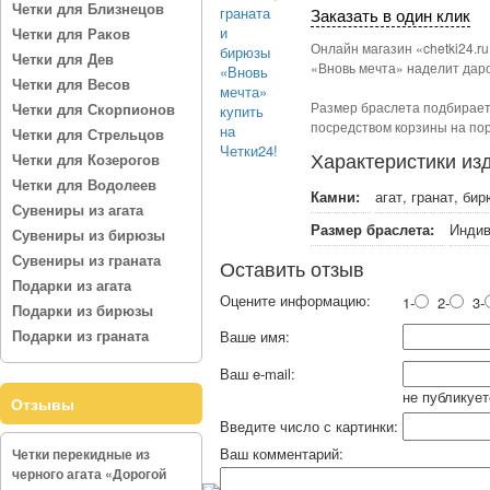
Четки для Близнецов
Заказать в один клик
Четки для Раков
Онлайн магазин «chetki24.r
Четки для Дев
«Вновь мечта» наделит даро
Четки для Весов
Размер браслета подбираетс
Четки для Скорпионов
посредством корзины на пор
Четки для Стрельцов
Характеристики из
Четки для Козерогов
Четки для Водолеев
Камни:
агат, гранат, би
Сувениры из агата
Размер браслета:
Индив
Сувениры из бирюзы
Сувениры из граната
Оставить отзыв
Подарки из агата
Оцените информацию:
1-
2-
3-
Подарки из бирюзы
Подарки из граната
Ваше имя:
Ваш e-mail:
не публикует
Отзывы
Введите число с картинки:
Ваш комментарий:
Четки перекидные из
черного агата «Дорогой