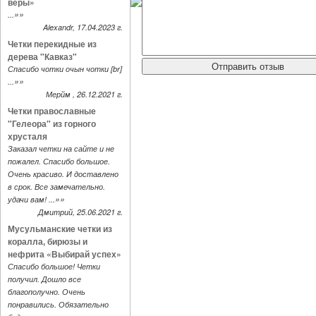
веры»
»»
...
Alexandr, 17.04.2023 г.
Четки перекидные из
дерева "Кавказ"
Спасибо чотки очын чотки [br]
»»
...
Мерйм , 26.12.2021 г.
Четки православные
"Гелеора" из горного
хрусталя
Заказал четки на сайте и не
пожалел. Спасибо большое.
Очень красиво. И доставлено
в срок. Все замечательно.
»»
удачи вам! ...
Дмитрий, 25.06.2021 г.
Мусульманские четки из
коралла, бирюзы и
нефрита «Выбирай успех»
Спасибо большое! Четки
получил. Дошло все
благополучно. Очень
понравились. Обязательно