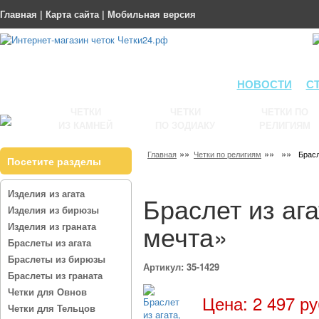
Главная
|
Карта сайта
|
Мобильная версия
НОВОСТИ
С
ЧЕТКИ
ЧЕТКИ
ЧЕТКИ ПО
ИЗ КАМНЕЙ
ПО ЗОДИАКУ
РЕЛИГИЯМ
»»
»»
»»
Главная
Четки по религиям
Брасл
Посетите разделы
Изделия из агата
Браслет из аг
Изделия из бирюзы
мечта»
Изделия из граната
Браслеты из агата
Браслеты из бирюзы
Артикул: 35-1429
Браслеты из граната
Четки для Овнов
Цена: 2 497 ру
Четки для Тельцов